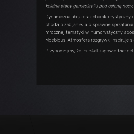
kolejne etapy gameplay?u pod osłoną nocy
Dynamiczna akcja oraz charakterystyczny rz
chodzi o zabijanie, a o sprawne sprzątani
mrocznej tematyki w humorystyczny sposób
Moebious. Atmosfera rozgrywki inspiruje się
Przypomnijmy, że iFun4all zapowiedział d