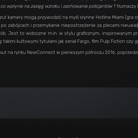
,
co wpłynie na zasięg wzroku i zachowanie policjantów
? tłumaczy M
ut kamery mogą przywodzić na myśl słynne Hotline Miami (gra sta
e po zabójcach i przemykanie niepostrzeżenie za plecami nieuważn
. Jest to widoczne m.in. w stylu graficznym, inspirowanym pr
 takimi kultowymi tytułami jak serial Fargo, film Pulp Fiction cz
ebiut na rynku NewConnect w pierwszym półroczu 2016, poprzedzo