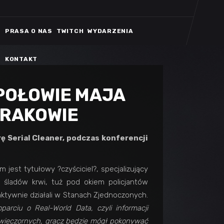
PRASA O NAS
TWITCH
WYDARZENIA
KONTAKT
POŁOWIE MAJA
KRAKOWIE
ę Serial Cleaner
,
podczas konferencji
est tytułowy ?czyściciel?, specjalizujący
 śladów krwi, tuż pod okiem policjantów
aktywnie działali w Stanach Zjednoczonych.
oparciu
o Real-World Data, czyli informacji
wieczornych, g
racz
będzie mógł pokonywać