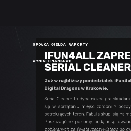
SPÓŁKA
GIEŁDA
RAPORTY
IFUN4ALL ZAPR
WYNIKI FINANSOWE
SERIAL CLEANER
Już w najbliższy poniedziałek
iFun4al
Digital Dragons w Krakowie
.
Serial Cleaner to dynamiczna gra skradan
się w sprzątaniu miejsc zbrodni ? pozb
patrolujących teren. Fabuła skupi się na 
Poszczególne poziomy będą inspirowane
pobieranych ze świata rzeczywistego
do mo