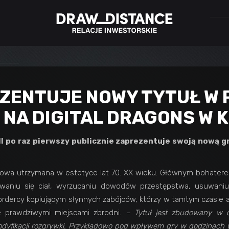
EZENTUJE NOWY TYTUŁ W 
 NA DIGITAL DRAGONS W 
l po raz pierwszy publicznie zaprezentuje swoją nową gr
kowa utrzymana w estetyce lat 70. XX wieku. Głównym bohaterem j
ywaniu się ciał, wyrzucaniu dowodów przestępstwa, usuwaniu
mordercy kopiującym słynnych zabójców, którzy w tamtym czasie 
 prawdziwymi miejscami zbrodni.
– Tytuł jest zbudowany w 
dyfikacji rozgrywki
. Przykładowo pod wpływem gry w godzinach 