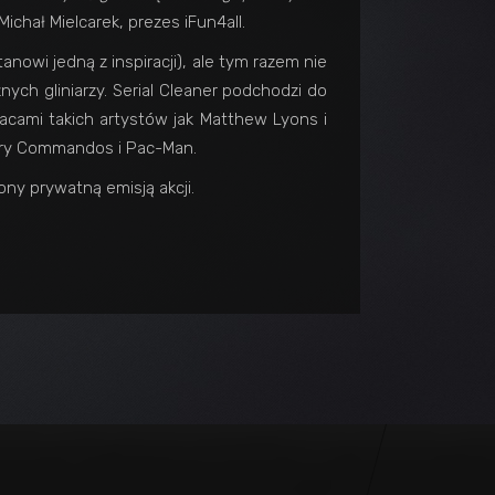
ichał Mielcarek, prezes iFun4all.
nowi jedną z inspiracji), ale tym razem nie
ych gliniarzy. Serial Cleaner podchodzi do
acami takich artystów jak Matthew Lyons i
y gry Commandos i Pac-Man.
ny prywatną emisją akcji.